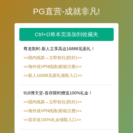
PG直营-成就非凡!
Ctrl+D将本页添加到收藏夹
尊龙凯时-新人立享高达16888见面礼！
<<国内线路→立即前往(防封)>>
<<海外或VPN线路(邮箱注册)>>
<<新人16888见面礼领取入口>>
918博天堂-首存限时赠送100%礼金！
<<国内线路→立即前往(防封)>>
<<海外或VPN线路(邮箱注册)>>
<<首存送100%礼金领取入口>>