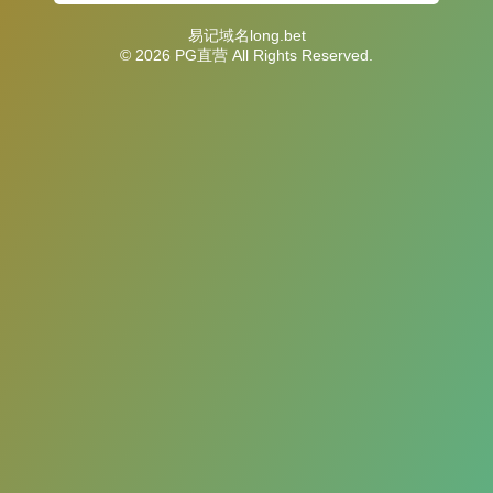
易记域名long.bet
© 2026 PG直营 All Rights Reserved.